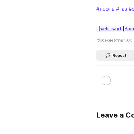
#нефть
#газ
#
|
web-sayt
|
fac
“Ўзбекнефтгаз” АЖ
Repost
Leave a 