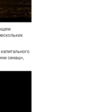
ющем 
ескольких 
капитального 
ни синаш», 