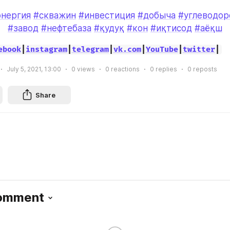
энергия
#скважин
#инвестиция
#добыча
#углеводор
#завод
#нефтебаза
#қудуқ
#кон
#иқтисод
#аёқш
ebook
|
instagram
|
telegram
|
vk.com
|
YouTube
|
twitter
|
July 5, 2021, 13:00
0
views
0
reactions
0
replies
0
reposts
Share
Comment