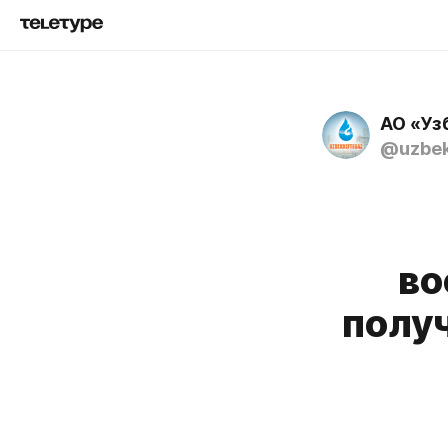
АО «Уз
@uzbek
во
полу