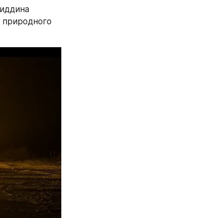
иддина 
 природного 