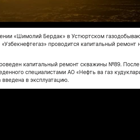
ении «Шимолий Бердак» в Устюртском газодобыва
 «Узбекнефтегаз» проводится капитальный ремонт н
проведен капитальный ремонт скважины №89. После 
еденного специалистами АО «Нефть ва газ кудуклари
 введена в эксплуатацию.