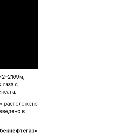
2–2169м, 
газа с 
нсата.
» расположено 
ведено в 
збекнефтегаз»