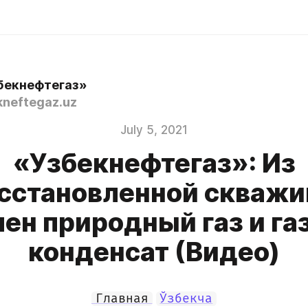
бекнефтегаз»
neftegaz.uz
July 5, 2021
«Узбекнефтегаз»: Из
сстановленной скваж
чен природный газ и га
конденсат (Видео)
Главная
Ўзбекча