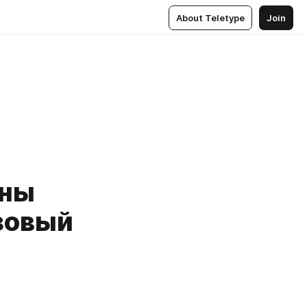
About Teletype
Join
ины
зовый