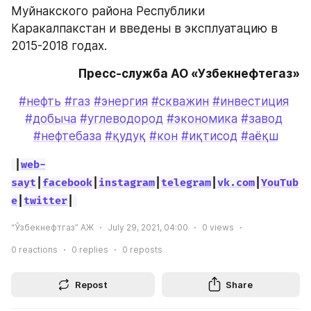
Муйнакского района Республики 
Каракалпакстан и введены в эксплуатацию в 
2015-2018 годах. 
Пресс-служба АО «Узбекнефтегаз»
#нефть
#газ
#энергия
#скважин
#инвестиция
#добыча
#углеводород
#экономика
#завод
#нефтебаза
#қудуқ
#кон
#иқтисод
#аёқш
|
web-
sayt
|
facebook
|
instagram
|
telegram
|
vk.com
|
YouTub
e
|
twitter
|
“Ўзбекнефтгаз” АЖ
July 29, 2021, 04:00
0
views
0
reactions
0
replies
0
reposts
Repost
Share