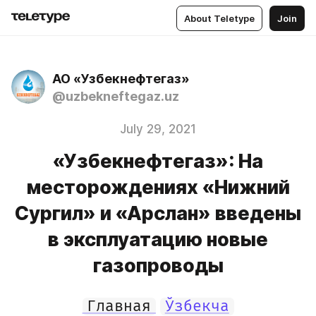
About Teletype
Join
АО «Узбекнефтегаз»
@uzbekneftegaz.uz
July 29, 2021
«Узбекнефтегаз»: На
месторождениях «Нижний
Сургил» и «Арслан» введены
в эксплуатацию новые
газопроводы
Главная
Ўзбекча