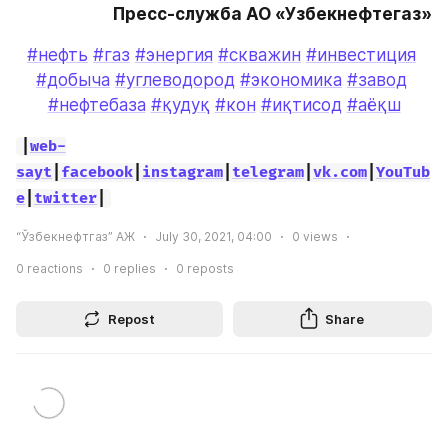
Пресс-служба АО «Узбекнефтегаз»
#нефть
#газ
#энергия
#скважин
#инвестиция
#добыча
#углеводород
#экономика
#завод
#нефтебаза
#қудуқ
#кон
#иқтисод
#аёқш
|
web-
sayt
|
facebook
|
instagram
|
telegram
|
vk.com
|
YouTub
e
|
twitter
|
“Ўзбекнефтгаз” АЖ
July 30, 2021, 04:00
0
views
0
reactions
0
replies
0
reposts
Repost
Share