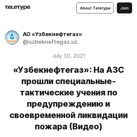
About Teletype
Join
АО «Узбекнефтегаз»
@uzbekneftegaz.uz
July 30, 2021
«Узбекнефтегаз»: На АЗС
прошли специальные-
тактические учения по
предупреждению и
своевременной ликвидации
пожара (Видео)