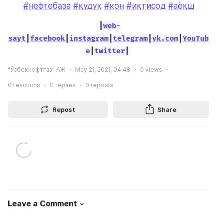
#нефтебаза
#қудуқ
#кон
#иқтисод
#аёқш
|
web-
sayt
|
facebook
|
instagram
|
telegram
|
vk.com
|
YouTub
e
|
twitter
|
“Ўзбекнефтгаз” АЖ
May 21, 2021, 04:48
0
views
0
reactions
0
replies
0
reposts
Repost
Share
Leave a Comment