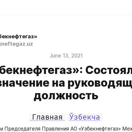
бекнефтегаз»
neftegaz.uz
June 13, 2021
бекнефтегаз»: Состоя
значение на руководя
должность
Главная
Ўзбекча
 Председателя Правления АО «Узбекнефтегаз» Мех