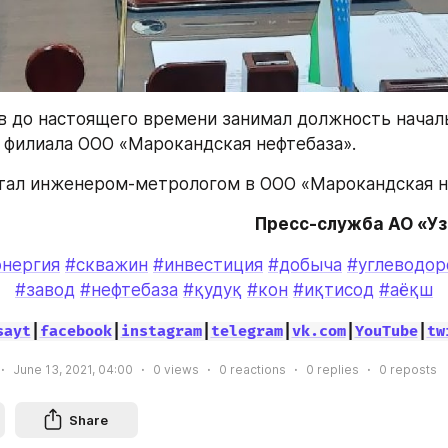
 до настоящего времени занимал должность началь
филиала ООО «Марокандская нефтебаза».
тал инженером-метрологом в ООО «Марокандская н
Пресс-служба АО «У
энергия
#скважин
#инвестиция
#добыча
#углеводор
#завод
#нефтебаза
#қудуқ
#кон
#иқтисод
#аёқш
sayt
|
facebook
|
instagram
|
telegram
|
vk.com
|
YouTube
|
tw
June 13, 2021, 04:00
0
views
0
reactions
0
replies
0
reposts
Share