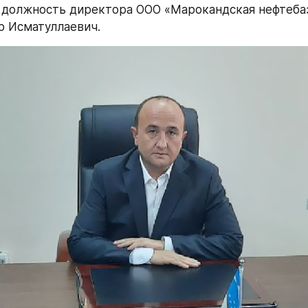
 должность директора ООО «Марокандская нефтебаз
р Исматуллаевич.