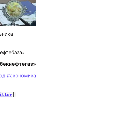
ника 
ефтебаза».
збекнефтегаз»
од
#экономика
itter
|