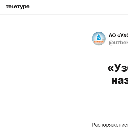
АО «Уз
@uzbek
«Уз
на
Распоряжением