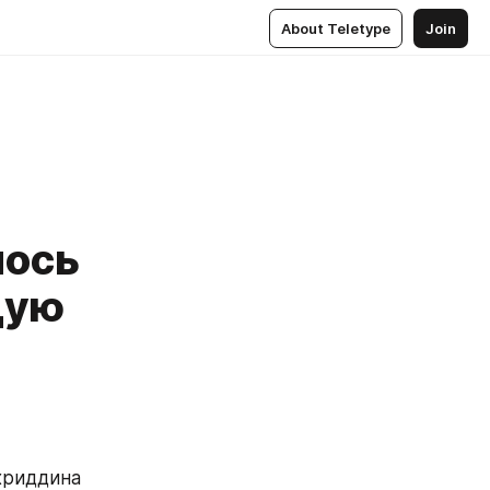
About Teletype
Join
лось
щую
риддина 