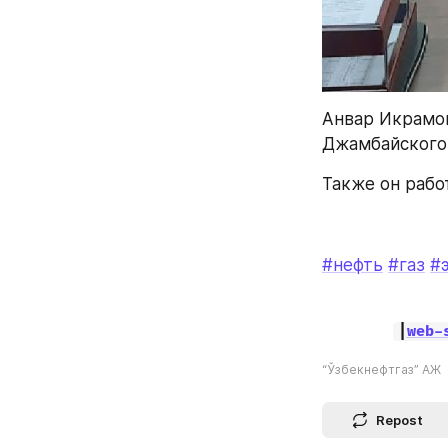
Анвар Икрамов
Джамбайского 
Также он рабо
#нефть
#газ
#
|
web-
“Ўзбекнефтгаз” АЖ
Repost