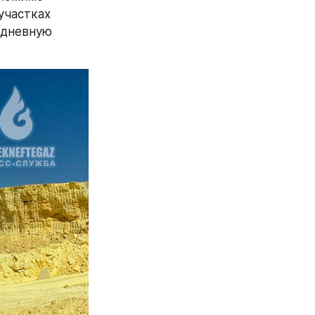
частках 
дневную 