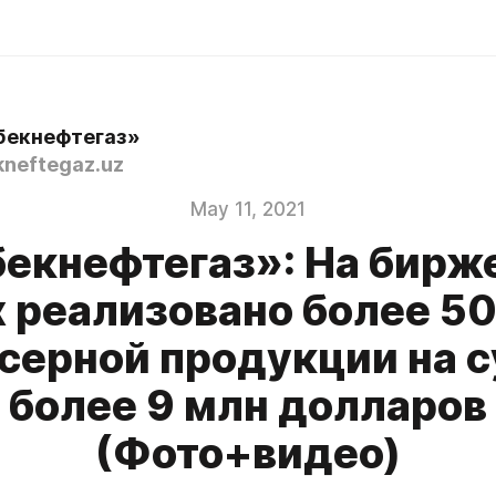
бекнефтегаз»
neftegaz.uz
May 11, 2021
бекнефтегаз»: На бирж
х реализовано более 50
 серной продукции на 
более 9 млн долларов
(Фото+видео)