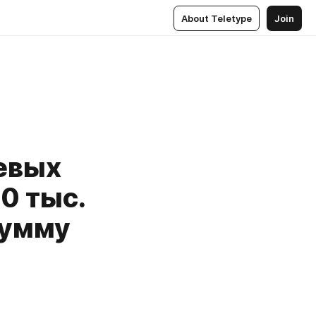
About Teletype
Join
евых
0 тыс.
сумму