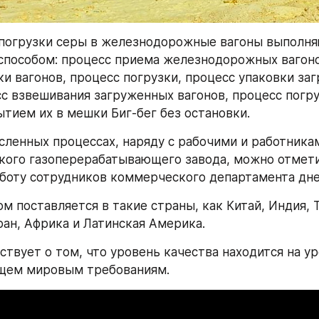
погрузки серы в железнодорожные вагоны выполня
пособом: процесс приема железнодорожных вагонов
ки вагонов, процесс погрузки, процесс упаковки заг
сс взвешивания загруженных вагонов, процесс погруз
ытием их в мешки Биг-бег без остановки.
ленных процессах, наряду с рабочими и работникам
ого газоперерабатывающего завода, можно отмети
боту сотрудников коммерческого департамента дне
м поставляется в такие страны, как Китай, Индия, Т
ан, Африка и Латинская Америка.
твует о том, что уровень качества находится на уро
щем мировым требованиям.