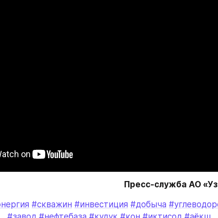
Пресс-служба АО «У
энергия
#скважин
#инвестиция
#добыча
#углеводор
#завод
#нефтебаза
#қудуқ
#кон
#иқтисод
#аёқш