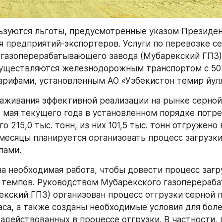
зуются льготы, предусмотренные указом Президент
я предприятий-экспортеров. Услуги по перевозке се
газоперерабатывающего завода (Мубарекский ГПЗ) 
уществляются железнодорожным транспортом с 50%
арифами, установленным АО «Узбекистон темир йулл
аживания эффективной реализации на рынке серной 
1 мая текущего года в установленном порядке потре
о 215,0 тыс. тонн, из них 101,5 тыс. тонн отгружено в
есяцы планируется организовать процесс загрузки
пами.
а необходимая работа, чтобы довести процесс загру
 темпов. Руководством Мубарекского газоперераб
екский ГПЗ) организован процесс отгрузки серной п
аса, а также созданы необходимые условия для более
задействованных в процессе отгрузки. В частности, 