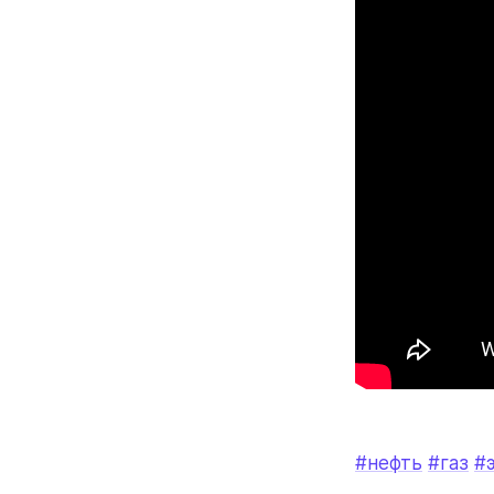
#нефть
#газ
#