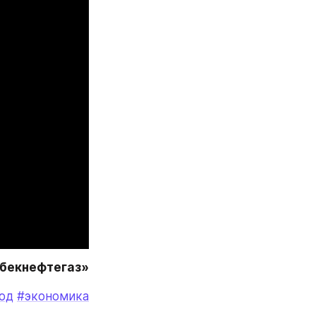
збекнефтегаз»
од
#экономика