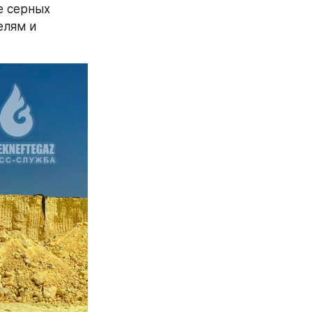
 серных 
лям и 