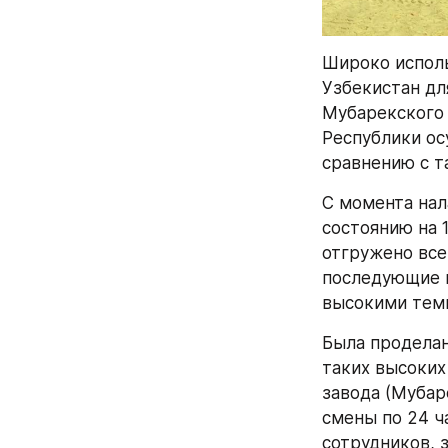
Широко исполь
Узбекистан дл
Мубарекского 
Республики ос
сравнению с т
С момента нал
состоянию на 
отгружено всег
последующие м
высокими тем
Была проделан
таких высоких
завода (Мубар
смены по 24 ч
сотрудников, 