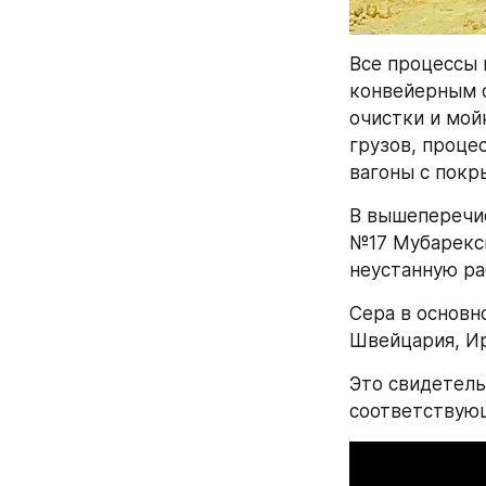
Все процессы 
конвейерным с
очистки и мой
грузов, проце
вагоны с покр
В вышеперечис
№17 Мубарекск
неустанную ра
Сера в основно
Швейцария, Ир
Это свидетельс
соответствую