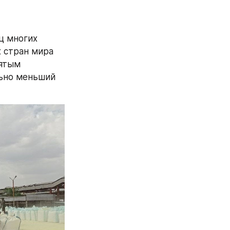
 многих 
 стран мира 
ятым 
ьно меньший 