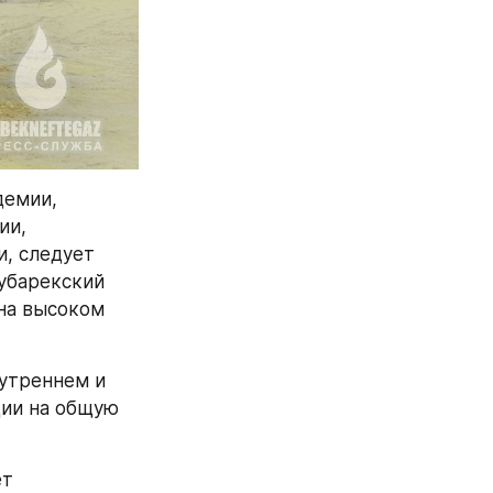
емии, 
и, 
, следует 
барекский 
на высоком 
утреннем и 
ии на общую 
т 