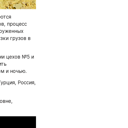
ются 
, процесс 
руженных 
ки грузов в 
и цехов №5 и 
ть 
м и ночью.
урция, Россия, 
вне, 