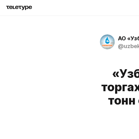
АО «Уз
@uzbek
«Уз
торга
тонн