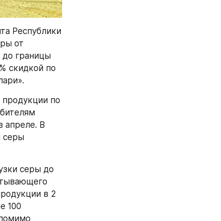
а Республики 
ры от 
до границы 
 скидкой по 
ари». 
продукции по 
бителям 
 апреле. В 
 серы 
зки серы до 
атывающего 
родукции в 2 
 100 
помимо 