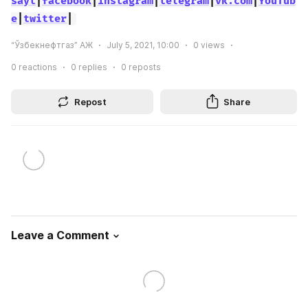
sayt
|
facebook
|
instagram
|
telegram
|
vk.com
|
YouTub
e
|
twitter
|
“Ўзбекнефтгаз” АЖ
July 5, 2021, 10:00
0
views
0
reactions
0
replies
0
reposts
Repost
Share
Leave a Comment