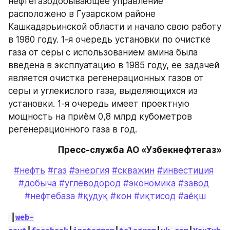
нефтегазодобывающее управление 
расположено в Гузарском районе 
Кашкадарьинской области и начало свою работу 
в 1980 году. 1-я очередь установки по очистке 
газа от серы с использованием амина была 
введена в эксплуатацию в 1985 году, ее задачей 
является очистка регенерационных газов от 
серы и углекислого газа, выделяющихся из 
установки. 1-я очередь имеет проектную 
мощность на приём 0,8 млрд кубометров 
регенерационного газа в год.
Пресс-служба АО «Узбекнефтегаз»
#нефть
#газ
#энергия
#скважин
#инвестиция
#добыча
#углеводород
#экономика
#завод
#нефтебаза
#қудуқ
#кон
#иқтисод
#аёқш
|
web-