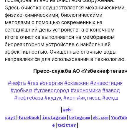
последовательно на очистном сооружении. 
Здесь очистка осуществляется механическими, 
физико-химическими, биологическими 
методами с помощью современных на 
сегодняшний день устройств, а в конечном 
итоге очистка выполняется на мембранном 
биореакторном устройстве с наибольшей 
эффективностью. Очищенные сточные воды 
направляются для использования в технологию.
Пресс-служба АО «Узбекнефтегаз»
#нефть
#газ
#энергия
#скважин
#инвестиция
#добыча
#углеводород
#экономика
#завод
#нефтебаза
#қудуқ
#кон
#иқтисод
#аёқш
|
web-
sayt
|
facebook
|
instagram
|
telegram
|
vk.com
|
YouTub
e
|
twitter
|