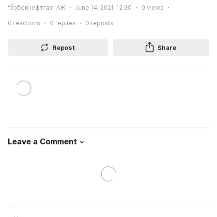
“Ўзбекнефтгаз” АЖ
June 14, 2021, 12:30
0
views
0
reactions
0
replies
0
reposts
Repost
Share
Leave a Comment