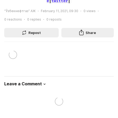
e
|
twitter
|
“Ўзбекнефтгаз” АЖ
February 11, 2021, 09:30
0
views
0
reactions
0
replies
0
reposts
Repost
Share
Leave a Comment