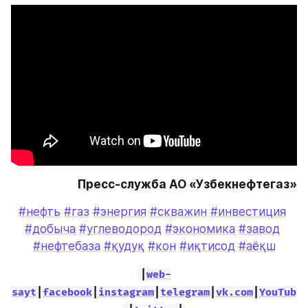
Пресс-служба АО «Узбекнефтегаз»
#нефть
#газ
#энергия
#скважин
#инвестиция
#добыча
#углеводород
#экономика
#завод
#нефтебаза
#қудуқ
#кон
#иқтисод
#аёқш
|
web-
sayt
|
facebook
|
instagram
|
telegram
|
vk.com
|
YouTub