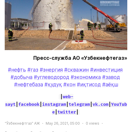
Пресс-служба АО «Узбекнефтегаз»
#нефть
#газ
#энергия
#скважин
#инвестиция
#добыча
#углеводород
#экономика
#завод
#нефтебаза
#қудуқ
#кон
#иқтисод
#аёқш
|
web-
sayt
|
facebook
|
instagram
|
telegram
|
vk.com
|
YouTub
e
|
twitter
|
“Ўзбекнефтгаз” АЖ
May 26, 2021, 05:00
0
views