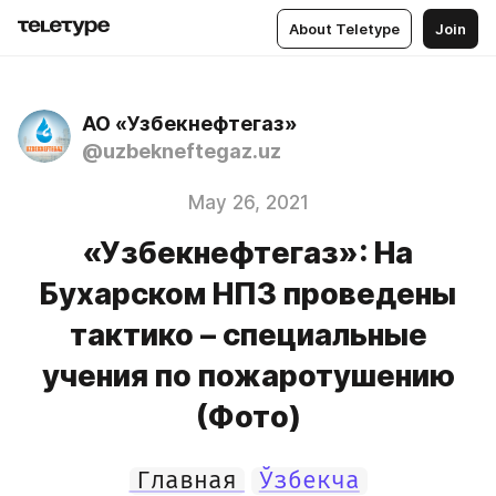
About Teletype
Join
АО «Узбекнефтегаз»
@uzbekneftegaz.uz
May 26, 2021
«Узбекнефтегаз»: На
Бухарском НПЗ проведены
тактико – специальные
учения по пожаротушению
(Фото)
Главная
Ўзбекча