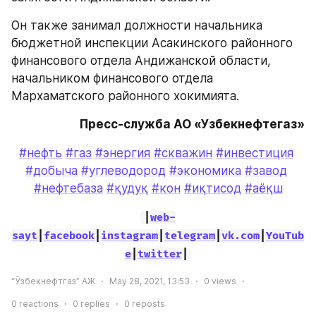
Он также занимал должности начальника 
бюджетной инспекции Асакинского районного 
финансового отдела Андижанской области, 
начальником финансового отдела 
Мархаматского районного хокимията.
Пресс-служба АО «Узбекнефтегаз»
#нефть
#газ
#энергия
#скважин
#инвестиция
#добыча
#углеводород
#экономика
#завод
#нефтебаза
#қудуқ
#кон
#иқтисод
#аёқш
|
web-
sayt
|
facebook
|
instagram
|
telegram
|
vk.com
|
YouTub
e
|
twitter
|
“Ўзбекнефтгаз” АЖ
May 28, 2021, 13:53
0
views
0
reactions
0
replies
0
reposts