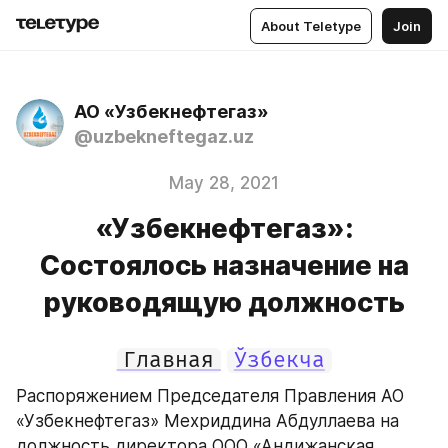
About Teletype
Join
АО «Узбекнефтегаз»
@uzbekneftegaz.uz
May 28, 2021
«Узбекнефтегаз»:
Состоялось назначение на
руководящую должность
Главная
Ўзбекча
Распоряжением Председателя Правления АО 
«Узбекнефтегаз» Мехриддина Абдуллаева на 
должность директора ООО «Андижанская 