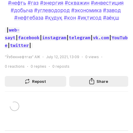
#нефть
#газ
#энергия
#скважин
#инвестиция
#добыча
#углеводород
#экономика
#завод
#нефтебаза
#қудуқ
#кон
#иқтисод
#аёқш
|
web-
sayt
|
facebook
|
instagram
|
telegram
|
vk.com
|
YouTub
e
|
twitter
|
“Ўзбекнефтгаз” АЖ
July 12, 2021, 13:09
0
views
0
reactions
0
replies
0
reposts
Repost
Share