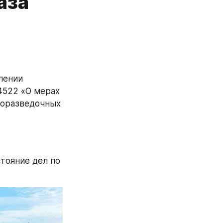
аза
ении 
522 «О мерах 
оразведочных 
ояние дел по 