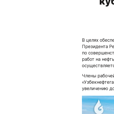
ку
В целях обесп
Президента Ре
по совершенст
работ на нефт
осуществляетс
Члены рабочей
«Узбекнефтега
увеличению до