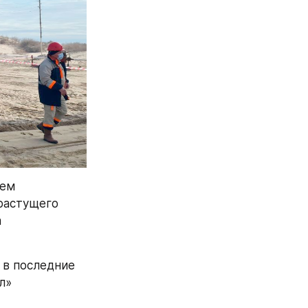
ем 
растущего 
 
в последние 
» 