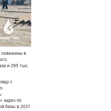
 скважины в 
ого 
а и 265 тыс. 
яду с 
о-
 
 задач по 
 базы в 2021 