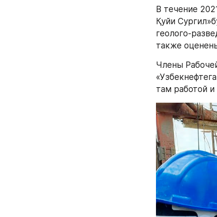
В течение 202
Қуйи Сургил»б
геолого-разве
также оценены
Члены Рабочей
«Узбекнефтега
там работой и