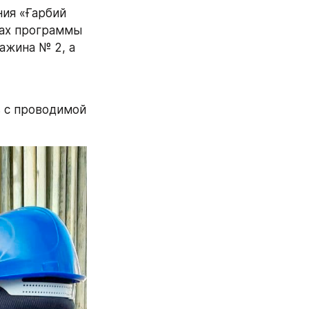
ия «Ғарбий 
ах программы 
жина № 2, а 
 с проводимой 