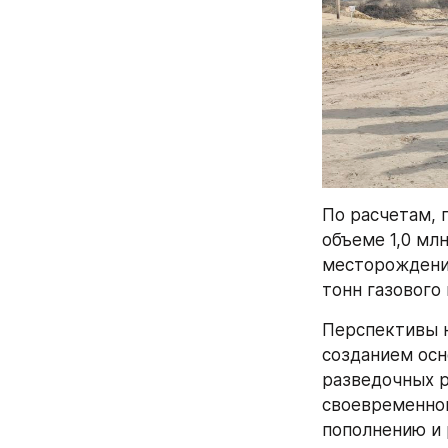
По расчетам, 
объеме 1,0 мл
месторождения
тонн газового 
Перспективы н
созданием осн
разведочных р
своевременном
пополнению и 