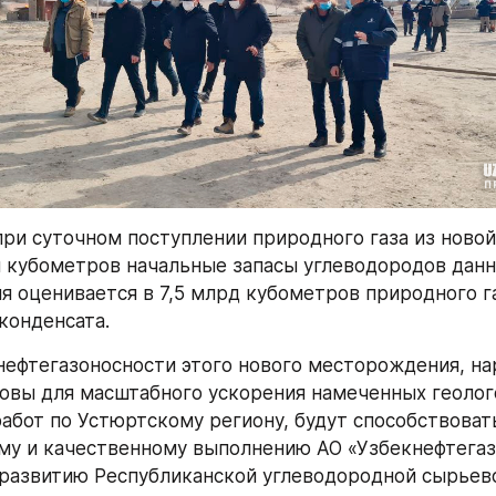
при суточном поступлении природного газа из новой
н кубометров начальные запасы углеводородов данн
 оценивается в 7,5 млрд кубометров природного газ
конденсата.
ефтегазоносности этого нового месторождения, нар
овы для масштабного ускорения намеченных геолог
абот по Устюртскому региону, будут способствовать
у и качественному выполнению АО «Узбекнефтегаз»
развитию Республиканской углеводородной сырьевой