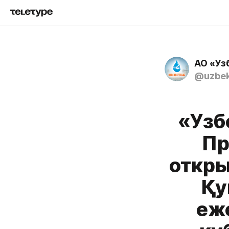
АО «Уз
@uzbek
«Узб
Пр
откры
Қу
еж