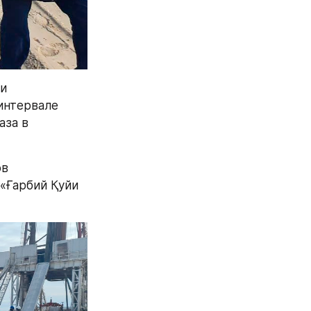
и 
нтервале 
за в 
в 
«Ғарбий Қуйи 