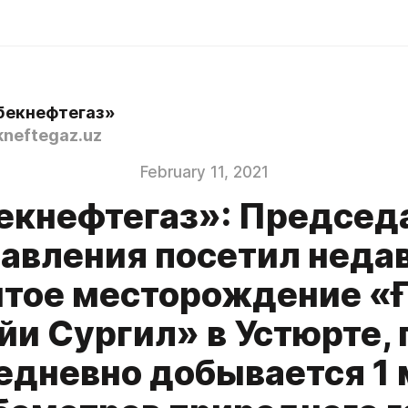
бекнефтегаз»
neftegaz.uz
February 11, 2021
екнефтегаз»: Председ
авления посетил неда
тое месторождение «
йи Сургил» в Устюрте, 
едневно добывается 1 