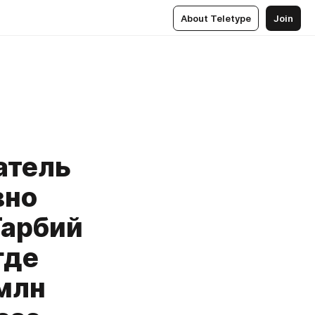
About Teletype
Join
атель
вно
Ғарбий
где
млн