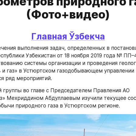
бометров природного г
(Фото+видео)
Главная 
Ўзбекча
ечения выполнения задач, определенных в постановл
спублики Узбекистан от 18 ноября 2019 года № ПП–4
вованию системы организации и проведения геолог
ь и газ» в Устюртском газодобывающем управлении 
я ряд мероприятий.
 группы во главе с Председателем Правления АО 
з» Мехриддином Абдуллаевым изучили текущее сост
бычи природного газа в Устюртском регионе.