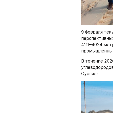
9 февраля теку
перспективных
4111–4024 мет
промышленных
В течение 202
углеводородов
Сургил».