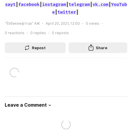
sayt
|
facebook
|
instagram
|
telegram
|
vk.com
|
YouTub
e
|
twitter
|
“Ўзбекнефтгаз” АЖ
April 20, 2021, 12:00
0
views
0
reactions
0
replies
0
reposts
Repost
Share
Leave a Comment