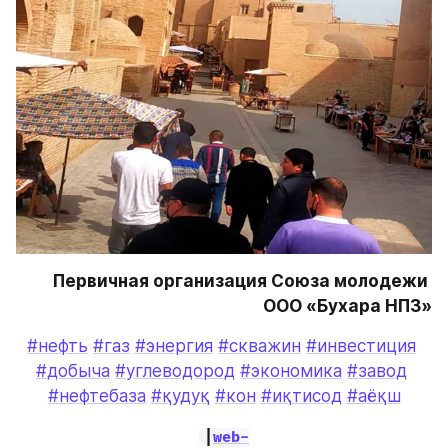
Первичная организация Союза молодежи 
ООО «Бухара НПЗ»
#нефть
#газ
#энергия
#скважин
#инвестиция
#добыча
#углеводород
#экономика
#завод
#нефтебаза
#қудуқ
#кон
#иқтисод
#аёқш
|
web-