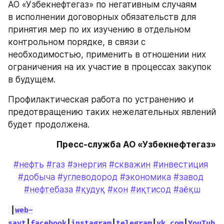
АО «Узбекнефтегаз» по негативным случаям 
в исполнении договорных обязательств для 
принятия мер по их изучению в отдельном 
контрольном порядке, в связи с 
необходимостью, применить в отношении них 
ограничения на их участие в процессах закупок 
в будущем.
Профилактическая работа по устранению и 
предотвращению таких нежелательных явлений 
будет продолжена.
Пресс-служба АО «Узбекнефтегаз»
#нефть
#газ
#энергия
#скважин
#инвестиция
#добыча
#углеводород
#экономика
#завод
#нефтебаза
#қудуқ
#кон
#иқтисод
#аёқш
|
web-
sayt
|
facebook
|
instagram
|
telegram
|
vk.com
|
YouTub