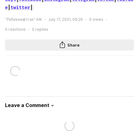
e
|
twitter
|
“Ўзбекнефтгаз” АЖ
July 17, 2021, 09:26
0
views
0
reactions
0
replies
Share
Leave a Comment