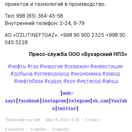
проектов и технологий в производство.
Тел: 998 (65) 364-45-58
Внутренний телефон: 2-24, 6-79 
АО «O‘ZLITINEFTGAZ»: +998 90 900 2325 +998 90 
045 5228
Пресс-служба ООО «Бухарский НПЗ»
#нефть
#газ
#энергия
#скважин
#инвестиция
#добыча
#углеводород
#экономика
#завод
#нефтебаза
#қудуқ
#кон
#иқтисод
#аёқш
|
web-
sayt
|
facebook
|
instagram
|
telegram
|
vk.com
|
YouTub
e
|
twitter
|
“Ўзбекнефтгаз” АЖ
May 16, 2021, 13:30
0
views
0
reactions
0
replies
0
reposts