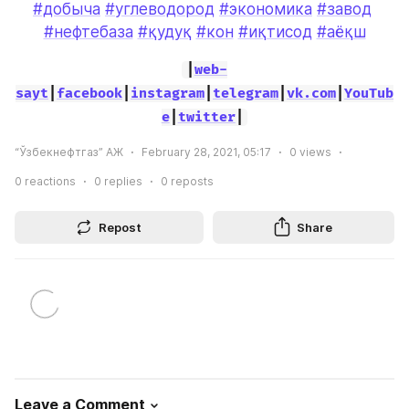
#добыча
#углеводород
#экономика
#завод
#нефтебаза
#қудуқ
#кон
#иқтисод
#аёқш
|
web-
sayt
|
facebook
|
instagram
|
telegram
|
vk.com
|
YouTub
e
|
twitter
|
“Ўзбекнефтгаз” АЖ
February 28, 2021, 05:17
0
views
0
reactions
0
replies
0
reposts
Repost
Share
Leave a Comment