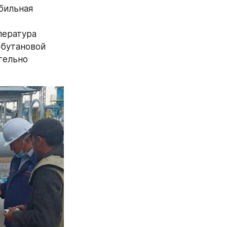
бильная 
ература 
бутановой 
тельно 