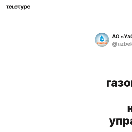
АО «Уз
@uzbek
газ
упр