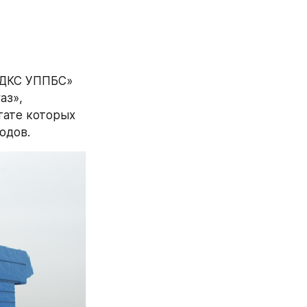
«ДКС УППБС» 
з», 
ате которых 
одов.