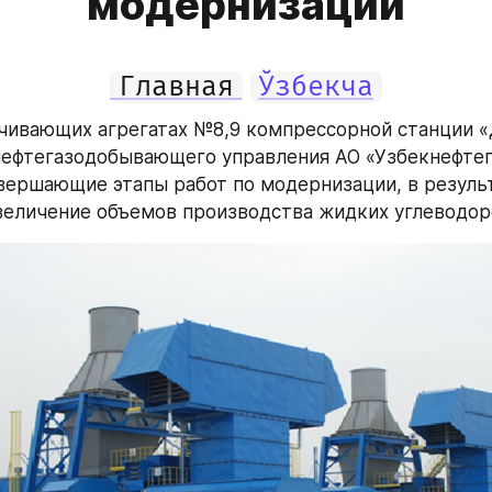
модернизации
Главная
Ўзбекча
чивающих агрегатах №8,9 компрессорной станции 
ефтегазодобывающего управления АО «Узбекнефтега
вершающие этапы работ по модернизации, в результ
величение объемов производства жидких углеводор