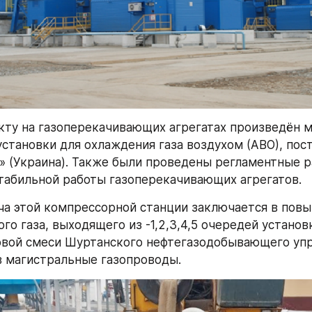
кту на газоперекачивающих агрегатах произведён м
становки для охлаждения газа воздухом (АВО), пос
 (Украина). Также были проведены регламентные р
табильной работы газоперекачивающих агрегатов.
ча этой компрессорной станции заключается в повы
го газа, выходящего из -1,2,3,4,5 очередей установ
вой смеси Шуртанского нефтегазодобывающего упра
в магистральные газопроводы.