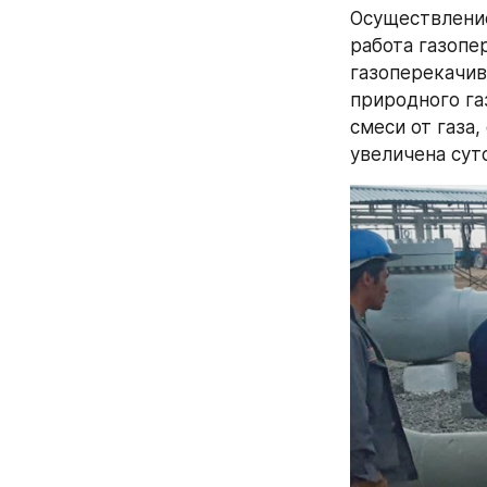
Осуществление
работа газопе
газоперекачив
природного га
смеси от газа,
увеличена сут