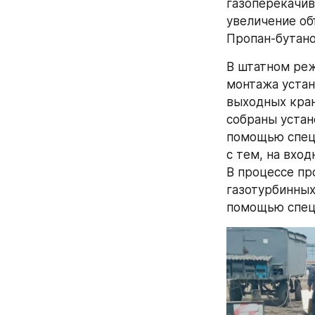
газоперекачив
увеличение об
Пропан-бутано
В штатном реж
монтажа устан
выходных кран
собраны устан
помощью специ
с тем, на вхо
В процессе пр
газотурбинных
помощью спец