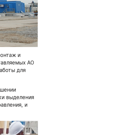
онтаж и 
тавляемых АО 
аботы для 
шении 
ки выделения 
вления, и 