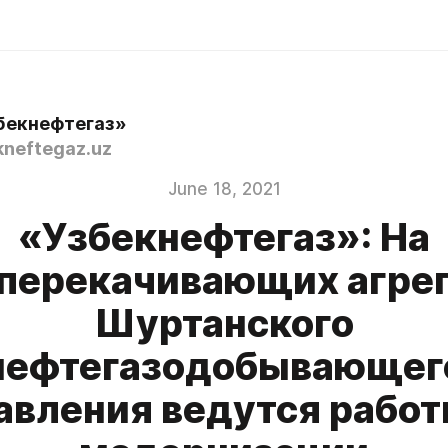
бекнефтегаз»
neftegaz.uz
June 18, 2021
«Узбекнефтегаз»: На
оперекачивающих агрег
Шуртанского
нефтегазодобывающег
авления ведутся работ