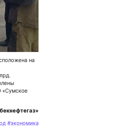
положена на 
рд. 
влены 
 «Сумское 
збекнефтегаз»
од
#экономика