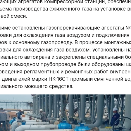
ающих агрегатов компрессорной станции, обеспечив
ъема производства сжиженного газа на установке в
вой смеси. 
име остановлены газоперекачивающие агрегаты №8
овки для охлаждения газа воздухом и подключения 
ов к основному газопроводу. В процессе монтажных
овки для охлаждения газа воздухом, установлены на
ального автокрана и закреплены специальными бол
дном и выходном трубопроводе были оборудованы ша
оведения регламентных и ремонтных работ внутрен
 двигателей марки НК-16СТ промыли смягченной вод
иального моющего средства.