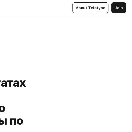
About Teletype
Join
атах
о
ы по