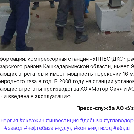
формация: компрессорная станция «УППБС-ДКС» рас
зарского района Кашкадарьинской области, имеет 9 
ающих агрегатов и имеет мощность перекачки 16 мл
родного газа в год. В 2008 году на станции устано
ающие агрегаты производства АО «Мотор Сич» и АО
) и введена в эксплуатацию.
Пресс-служба АО «У
энергия
#скважин
#инвестиция
#добыча
#углеводор
#завод
#нефтебаза
#қудуқ
#кон
#иқтисод
#аёқш