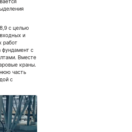
ается 
ыделения 
,9 с целью 
входных и 
 работ 
 фундамент с 
тами. Вместе 
ровые краны. 
нюю часть 
ой с 