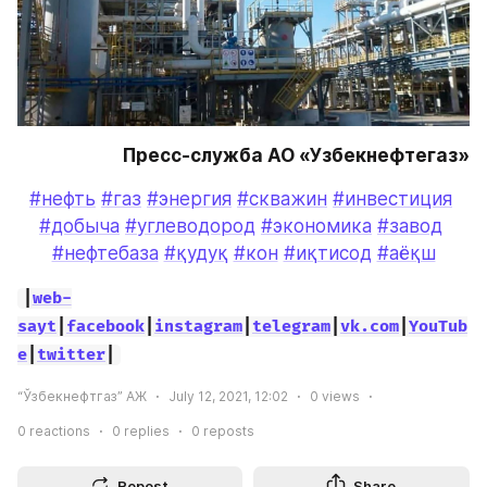
Пресс-служба АО «Узбекнефтегаз»
#нефть
#газ
#энергия
#скважин
#инвестиция
#добыча
#углеводород
#экономика
#завод
#нефтебаза
#қудуқ
#кон
#иқтисод
#аёқш
|
web-
sayt
|
facebook
|
instagram
|
telegram
|
vk.com
|
YouTub
e
|
twitter
|
“Ўзбекнефтгаз” АЖ
July 12, 2021, 12:02
0
views
0
reactions
0
replies
0
reposts
Repost
Share