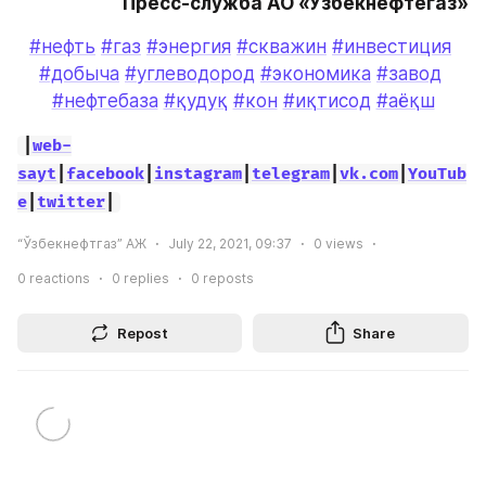
Пресс-служба АО «Узбекнефтегаз»
#нефть
#газ
#энергия
#скважин
#инвестиция
#добыча
#углеводород
#экономика
#завод
#нефтебаза
#қудуқ
#кон
#иқтисод
#аёқш
|
web-
sayt
|
facebook
|
instagram
|
telegram
|
vk.com
|
YouTub
e
|
twitter
|
“Ўзбекнефтгаз” АЖ
July 22, 2021, 09:37
0
views
0
reactions
0
replies
0
reposts
Repost
Share