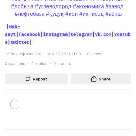
#добыча
#углеводород
#экономика
#завод
#нефтебаза
#қудуқ
#кон
#иқтисод
#аёқш
|
web-
sayt
|
facebook
|
instagram
|
telegram
|
vk.com
|
YouTub
e
|
twitter
|
“Ўзбекнефтгаз” АЖ
July 28, 2021, 11:00
0
views
0
reactions
0
replies
0
reposts
Repost
Share