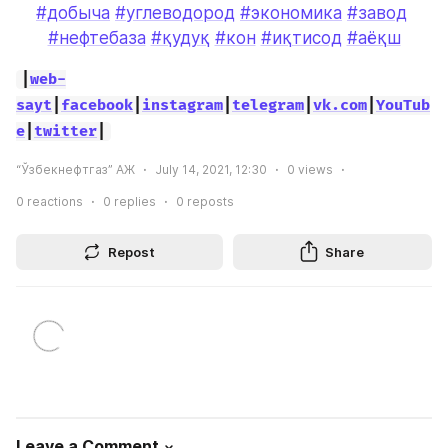
#добыча
#углеводород
#экономика
#завод
#нефтебаза
#қудуқ
#кон
#иқтисод
#аёқш
|
web-
sayt
|
facebook
|
instagram
|
telegram
|
vk.com
|
YouTub
e
|
twitter
|
“Ўзбекнефтгаз” АЖ
July 14, 2021, 12:30
0
views
0
reactions
0
replies
0
reposts
Repost
Share
Leave a Comment