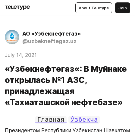
About Teletype
Join
АО «Узбекнефтегаз»
@uzbekneftegaz.uz
July 14, 2021
«Узбекнефтегаз«: В Муйнаке
открылась №1 АЗС,
принадлежащая
«Тахиаташской нефтебазе»
Главная
Ўзбекча
Президентом Республики Узбекистан Шавкатом 