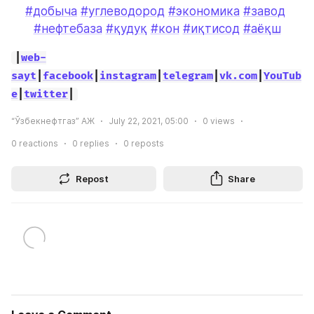
#добыча
#углеводород
#экономика
#завод
#нефтебаза
#қудуқ
#кон
#иқтисод
#аёқш
|
web-
sayt
|
facebook
|
instagram
|
telegram
|
vk.com
|
YouTub
e
|
twitter
|
“Ўзбекнефтгаз” АЖ
July 22, 2021, 05:00
0
views
0
reactions
0
replies
0
reposts
Repost
Share