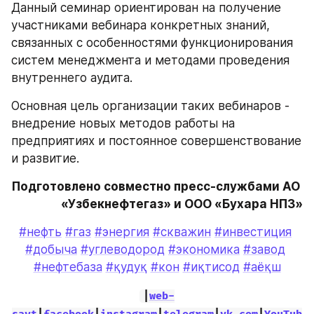
Данный семинар ориентирован на получение 
участниками вебинара конкретных знаний, 
связанных с особенностями функционирования 
систем менеджмента и методами проведения 
внутреннего аудита.
Основная цель организации таких вебинаров - 
внедрение новых методов работы на 
предприятиях и постоянное совершенствование 
и развитие.
Подготовлено совместно пресс-службами АО 
«Узбекнефтегаз» и ООО «Бухара НПЗ»
#нефть
#газ
#энергия
#скважин
#инвестиция
#добыча
#углеводород
#экономика
#завод
#нефтебаза
#қудуқ
#кон
#иқтисод
#аёқш
|
web-