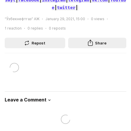
sayt
|
facebook
|
instagram
|
telegram
|
vk.com
|
YouTub
e
|
twitter
|
“Ўзбекнефтгаз” АЖ
January 29, 2021, 15:00
0
views
1
reaction
0
replies
0
reposts
Repost
Share
Leave a Comment