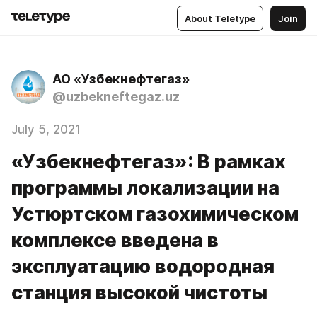
About Teletype
Join
АО «Узбекнефтегаз»
@uzbekneftegaz.uz
July 5, 2021
«Узбекнефтегаз»: В рамках
программы локализации на
Устюртском газохимическом
комплексе введена в
эксплуатацию водородная
станция высокой чистоты