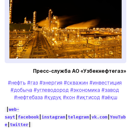
Пресс-служба АО «Узбекнефтегаз»
#нефть
#газ
#энергия
#скважин
#инвестиция
#добыча
#углеводород
#экономика
#завод
#нефтебаза
#қудуқ
#кон
#иқтисод
#аёқш
|
web-
sayt
|
facebook
|
instagram
|
telegram
|
vk.com
|
YouTub
e
|
twitter
|