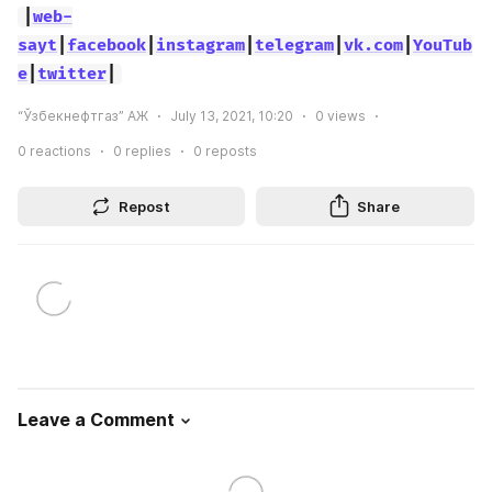
|
web-
sayt
|
facebook
|
instagram
|
telegram
|
vk.com
|
YouTub
e
|
twitter
|
“Ўзбекнефтгаз” АЖ
July 13, 2021, 10:20
0
views
0
reactions
0
replies
0
reposts
Repost
Share
Leave a Comment