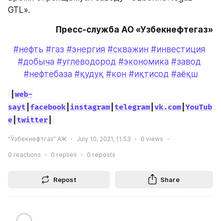
GTL».
Пресс-служба АО «Узбекнефтегаз»
#нефть
#газ
#энергия
#скважин
#инвестиция
#добыча
#углеводород
#экономика
#завод
#нефтебаза
#қудуқ
#кон
#иқтисод
#аёқш
|
web-
sayt
|
facebook
|
instagram
|
telegram
|
vk.com
|
YouTub
e
|
twitter
|
“Ўзбекнефтгаз” АЖ
July 10, 2021, 11:53
0
views
0
reactions
0
replies
0
reposts
Repost
Share