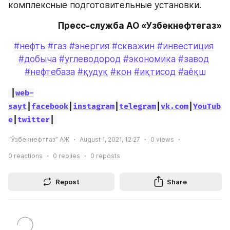
комплексные подготовительные установки.
Пресс-служба АО «Узбекнефтегаз»
#нефть
#газ
#энергия
#скважин
#инвестиция
#добыча
#углеводород
#экономика
#завод
#нефтебаза
#қудуқ
#кон
#иқтисод
#аёқш
|
web-
sayt
|
facebook
|
instagram
|
telegram
|
vk.com
|
YouTub
e
|
twitter
|
“Ўзбекнефтгаз” АЖ
August 1, 2021, 12:27
0
views
0
reactions
0
replies
0
reposts
Repost
Share