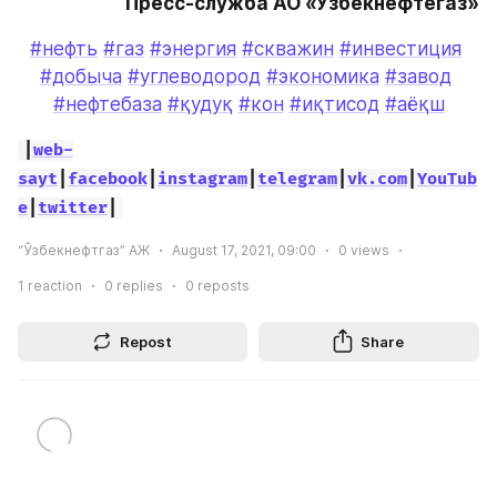
Пресс-служба АО «Узбекнефтегаз»
#нефть
#газ
#энергия
#скважин
#инвестиция
#добыча
#углеводород
#экономика
#завод
#нефтебаза
#қудуқ
#кон
#иқтисод
#аёқш
|
web-
sayt
|
facebook
|
instagram
|
telegram
|
vk.com
|
YouTub
e
|
twitter
|
“Ўзбекнефтгаз” АЖ
August 17, 2021, 09:00
0
views
1
reaction
0
replies
0
reposts
Repost
Share