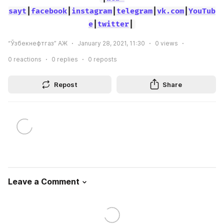
sayt
|
facebook
|
instagram
|
telegram
|
vk.com
|
YouTub
e
|
twitter
|
“Ўзбекнефтгаз” АЖ
January 28, 2021, 11:30
0
views
0
reactions
0
replies
0
reposts
Repost
Share
Leave a Comment