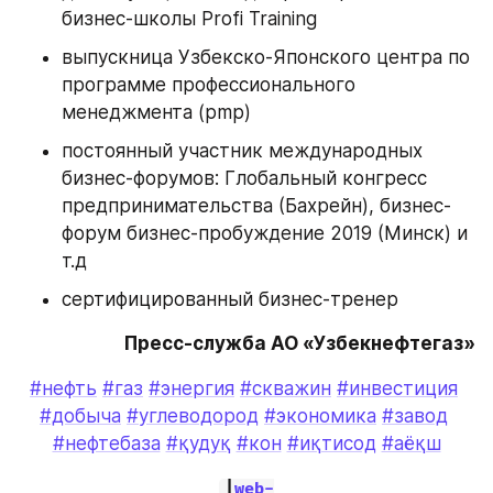
бизнес-школы Profi Training
выпускница Узбекско-Японского центра по 
программе профессионального 
менеджмента (pmp)
постоянный участник международных 
бизнес-форумов: Глобальный конгресс 
предпринимательства (Бахрейн), бизнес-
форум бизнес-пробуждение 2019 (Минск) и 
т.д
сертифицированный бизнес-тренер
Пресс-служба АО «Узбекнефтегаз»
#нефть
#газ
#энергия
#скважин
#инвестиция
#добыча
#углеводород
#экономика
#завод
#нефтебаза
#қудуқ
#кон
#иқтисод
#аёқш
|
web-