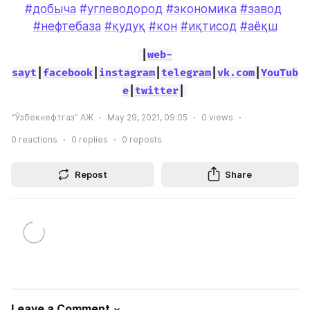
#добыча
#углеводород
#экономика
#завод
#нефтебаза
#қудуқ
#кон
#иқтисод
#аёқш
|
web-
sayt
|
facebook
|
instagram
|
telegram
|
vk.com
|
YouTub
e
|
twitter
|
“Ўзбекнефтгаз” АЖ
May 29, 2021, 09:05
0
views
0
reactions
0
replies
0
reposts
Repost
Share
Leave a Comment