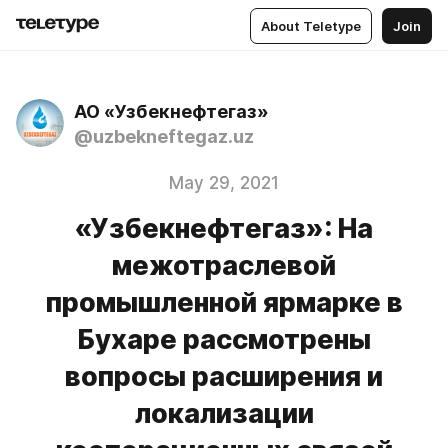
About Teletype
Join
АО «Узбекнефтегаз»
@uzbekneftegaz.uz
May 29, 2021
«Узбекнефтегаз»: На
межотраслевой
промышленной ярмарке в
Бухаре рассмотрены
вопросы расширения и
локализации