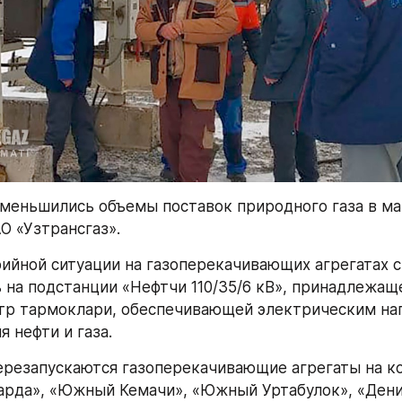
уменьшились объемы поставок природного газа в ма
О «Узтрансгаз».
ийной ситуации на газоперекачивающих агрегатах ст
 на подстанции «Нефтчи 110/35/6 кВ», принадлежаще
тр тармоклари, обеспечивающей электрическим на
 нефти и газа.
резапускаются газоперекачивающие агрегаты на к
арда», «Южный Кемачи», «Южный Уртабулок», «Дениз