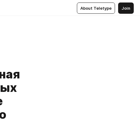
About Teletype
Join
ная
ных
е
о