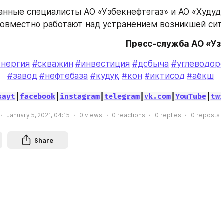
нные специалисты АО «Узбекнефтегаз» и АО «Худуди
овместно работают над устранением возникшей сит
Пресс-служба АО «У
энергия
#скважин
#инвестиция
#добыча
#углеводор
#завод
#нефтебаза
#қудуқ
#кон
#иқтисод
#аёқш
sayt
|
facebook
|
instagram
|
telegram
|
vk.com
|
YouTube
|
tw
January 5, 2021, 04:15
0
views
0
reactions
0
replies
0
reposts
Share