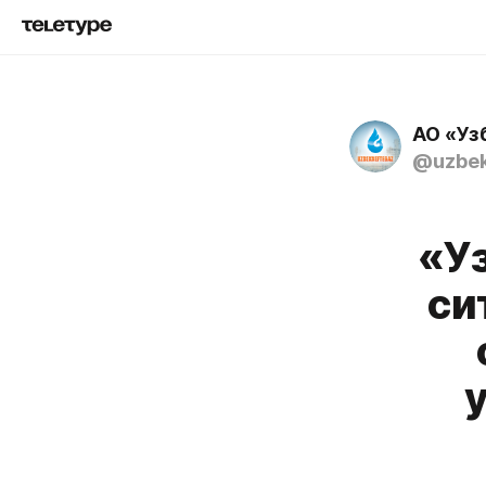
АО «Уз
@uzbek
«У
си