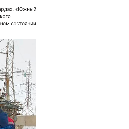
арда», «Южный 
ого 
ном состоянии 