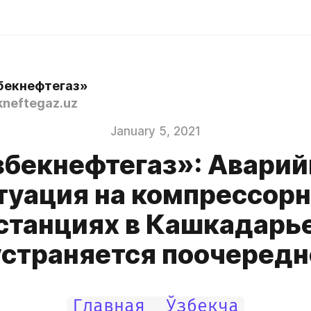
бекнефтегаз»
neftegaz.uz
January 5, 2021
збекнефтегаз»: Аварий
туация на компрессор
станциях в Кашкадарь
устраняется поочередн
Главная 
Ўзбекча