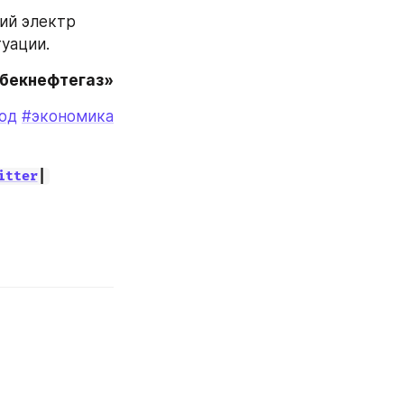
й электр 
уации.
збекнефтегаз»
од
#экономика
itter
|