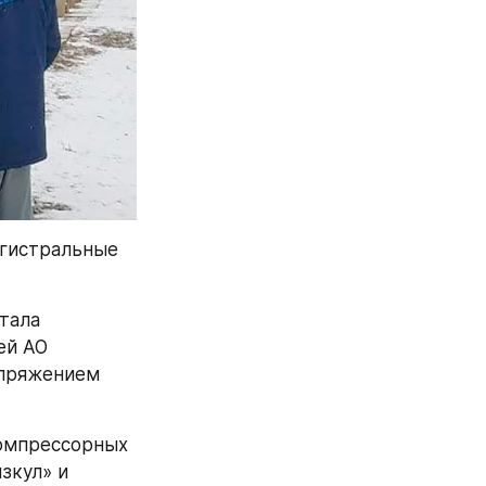
гистральные 
ала 
й АО 
пряжением 
омпрессорных 
кул» и 