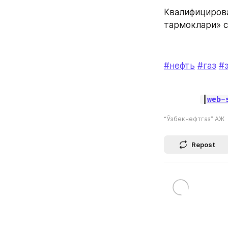
Квалифицирова
тармоклари» с
#нефть
#газ
#
|
web-
“Ўзбекнефтгаз” АЖ
Repost