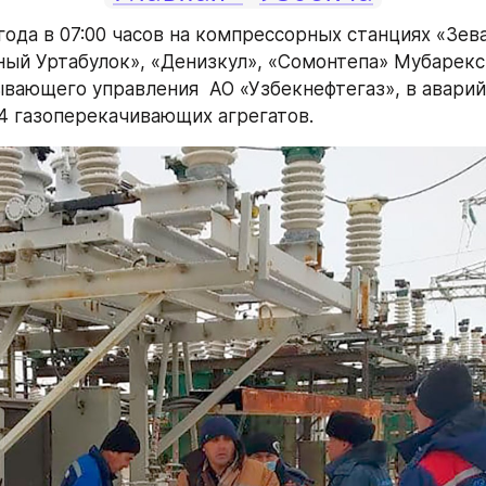
 года в 07:00 часов на компрессорных станциях «Зев
ый Уртабулок», «Денизкул», «Сомонтепа» Мубарекск
вающего управления  АО «Узбекнефтегаз», в аварий
4 газоперекачивающих агрегатов.