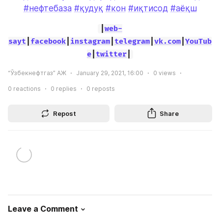
#нефтебаза
#қудуқ
#кон
#иқтисод
#аёқш
|
web-
sayt
|
facebook
|
instagram
|
telegram
|
vk.com
|
YouTub
e
|
twitter
|
“Ўзбекнефтгаз” АЖ
January 29, 2021, 16:00
0
views
0
reactions
0
replies
0
reposts
Repost
Share
Leave a Comment