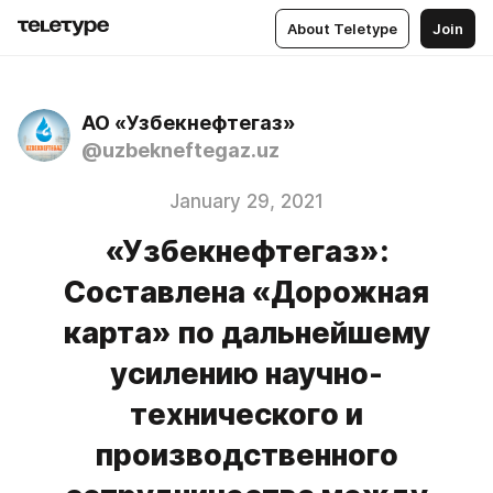
About Teletype
Join
АО «Узбекнефтегаз»
@uzbekneftegaz.uz
January 29, 2021
«Узбекнефтегаз»:
Составлена «Дорожная
карта» по дальнейшему
усилению научно-
технического и
производственного