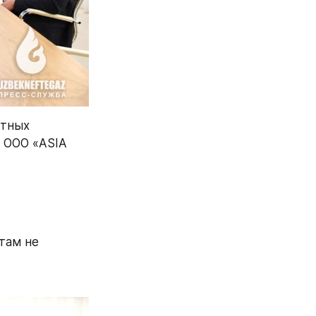
тных 
 ООО «ASIA 
там не 