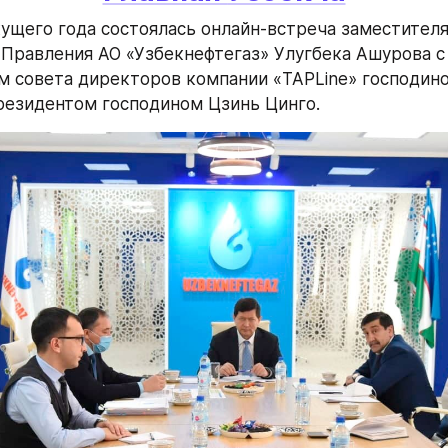
кущего года состоялась онлайн-встреча заместителя
Правления АО «Узбекнефтегаз» Улугбека Ашурова с 
 совета директоров компании «TAPLine» господино
резидентом господином Цзинь Цинго.