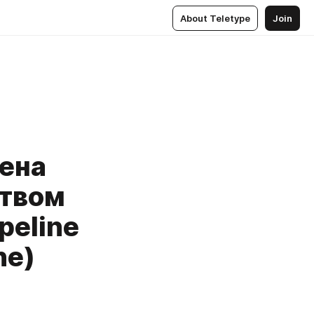
About Teletype
Join
ена
ством
peline
ne)