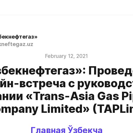
бекнефтегаз»
neftegaz.uz
February 12, 2021
збекнефтегаз»: Провед
йн-встреча с руковод
нии «Trans-Asia Gas Pi
mpany Limited» (TAPLi
Главная 
Ўзбекча