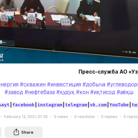
Пресс-служба АО «У
энергия
#скважин
#инвестиция
#добыча
#углеводор
#завод
#нефтебаза
#қудуқ
#кон
#иқтисод
#аёқш
sayt
|
facebook
|
instagram
|
telegram
|
vk.com
|
YouTube
|
tw
February 12, 2021, 07:35
0
views
0
reactions
0
replies
0
repos
Share