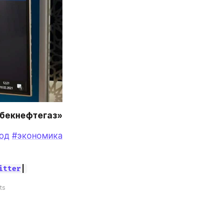
збекнефтегаз»
од
#экономика
itter
|
ts