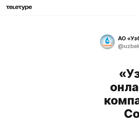
АО «Уз
@uzbek
«У
онла
компа
Co