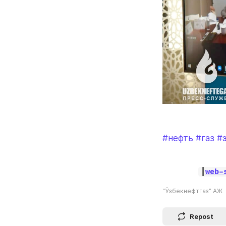
#нефть
#газ
#
|
web-
“Ўзбекнефтгаз” АЖ
Repost