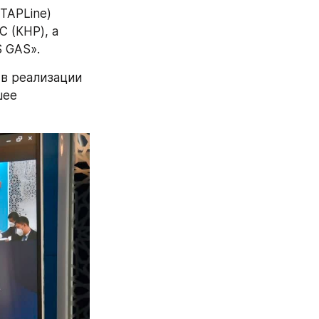
TAPLine) 
(КНР), а 
 GAS».
в реализации 
ее 