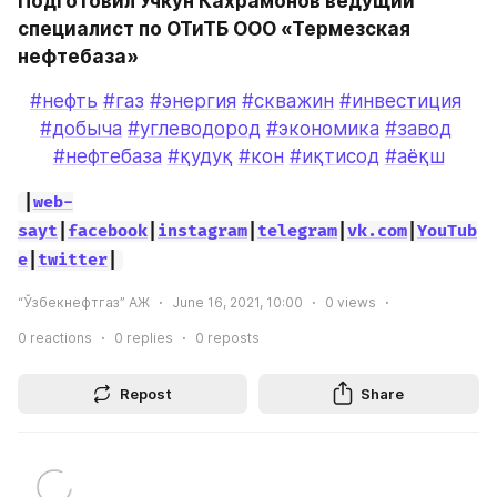
Подготовил Учкун Кахрамонов ведущий 
специалист по ОТиТБ ООО «Термезская 
нефтебаза»
#нефть
#газ
#энергия
#скважин
#инвестиция
#добыча
#углеводород
#экономика
#завод
#нефтебаза
#қудуқ
#кон
#иқтисод
#аёқш
|
web-
sayt
|
facebook
|
instagram
|
telegram
|
vk.com
|
YouTub
e
|
twitter
|
“Ўзбекнефтгаз” АЖ
June 16, 2021, 10:00
0
views
0
reactions
0
replies
0
reposts
Repost
Share