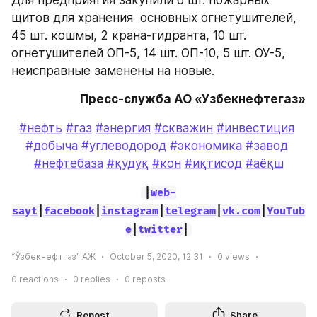
Для предприятия закупили 6 шт. пожарных 
щитов для хранения  основных огнетушителей, 
45 шт. кошмы, 2 крана-гидранта, 10 шт. 
огнетушителей ОП-5, 14 шт. ОП-10, 5 шт. ОУ-5, 
неисправные заменены на новые.
Пресс-служба АО «Узбекнефтегаз»
#нефть
#газ
#энергия
#скважин
#инвестиция
#добыча
#углеводород
#экономика
#завод
#нефтебаза
#қудуқ
#кон
#иқтисод
#аёқш
|
web-
sayt
|
facebook
|
instagram
|
telegram
|
vk.com
|
YouTub
e
|
twitter
|
“Ўзбекнефтгаз” АЖ
October 5, 2020, 12:31
0
views
0
reactions
0
replies
0
reposts
Repost
Share