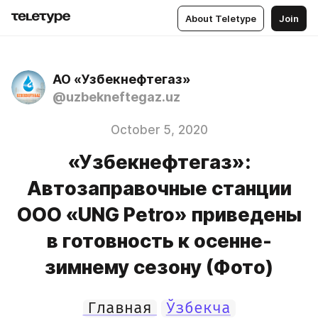
About Teletype
Join
АО «Узбекнефтегаз»
@uzbekneftegaz.uz
October 5, 2020
«Узбекнефтегаз»:
Автозаправочные станции
ООО «UNG Petro» приведены
в готовность к осенне-
зимнему сезону (Фото)
Главная
Ўзбекча