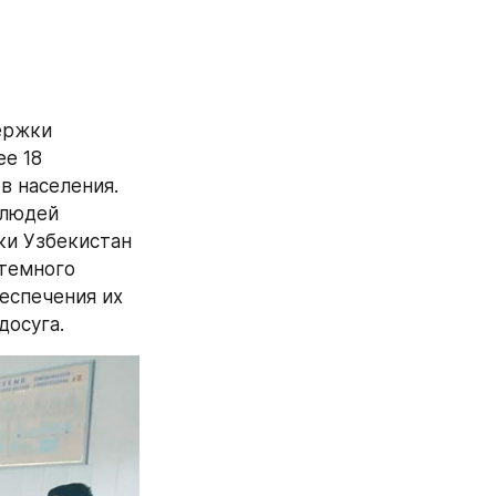
ржки 
е 18 
 населения. 
людей 
и Узбекистан 
темного 
спечения их 
досуга.