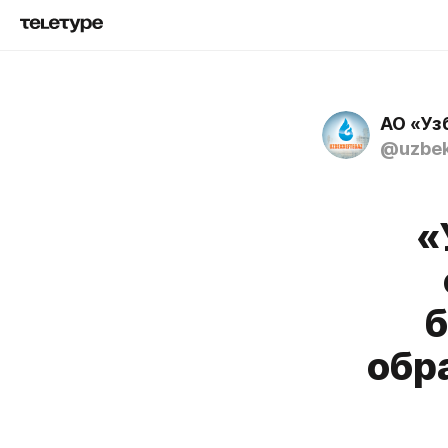
АО «Уз
@uzbek
«
б
обр