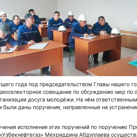
ущего года под председательством Главы нашего го
деоселекторное совещание по обсуждению мер по о
рганизации досуга молодёжи. На нём ответственным 
 были даны поручения, направленные на устранени
ечения исполнения этих поручений по поручению Пр
«Узбекнефтегаз» Мехриддина Абдуллаева осуществл