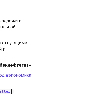
олодёжи в 
альной 
етствующими 
 и 
збекнефтегаз»
од
#экономика
itter
|