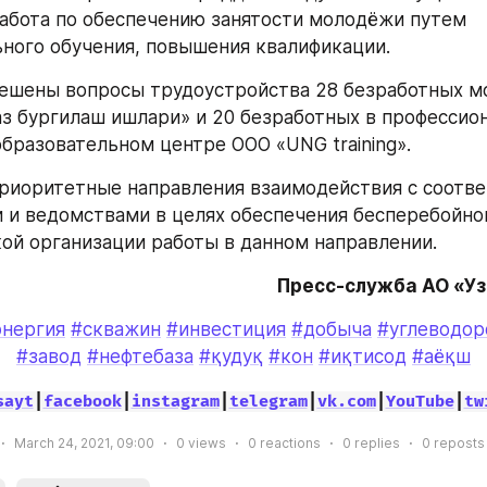
абота по обеспечению занятости молодёжи путем 
ного обучения, повышения квалификации. 
решены вопросы трудоустройства 28 безработных м
з бургилаш ишлари» и 20 безработных в профессион
образовательном центре ООО «UNG training».
риоритетные направления взаимодействия с соотв
 и ведомствами в целях обеспечения бесперебойной
ой организации работы в данном направлении.
Пресс-служба АО «У
энергия
#скважин
#инвестиция
#добыча
#углеводор
#завод
#нефтебаза
#қудуқ
#кон
#иқтисод
#аёқш
sayt
|
facebook
|
instagram
|
telegram
|
vk.com
|
YouTube
|
tw
March 24, 2021, 09:00
0
views
0
reactions
0
replies
0
reposts