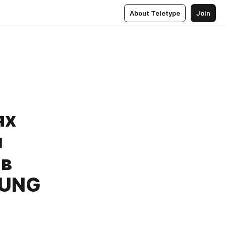
About Teletype
Join
ях
и
 в
«UNG