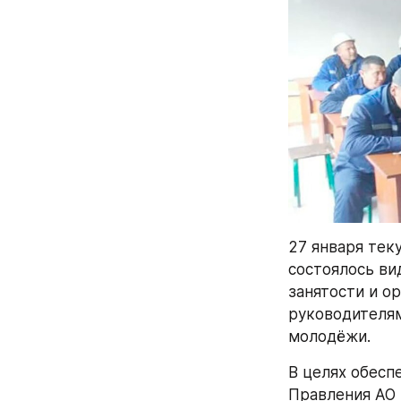
27 января тек
состоялось ви
занятости и о
руководителям
молодёжи.
В целях обесп
Правления АО 