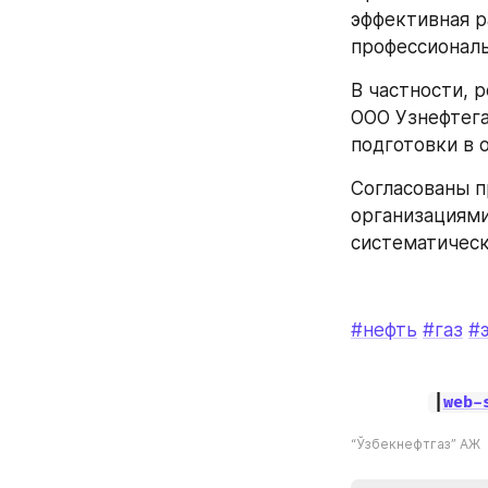
эффективная р
профессиональ
В частности, 
ООО Узнефтега
подготовки в 
Согласованы п
организациями
систематическ
#нефть
#газ
#
|
web-
“Ўзбекнефтгаз” АЖ