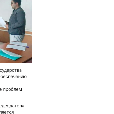
сударства 
беспечению 
е проблем 
едседателя 
яется 