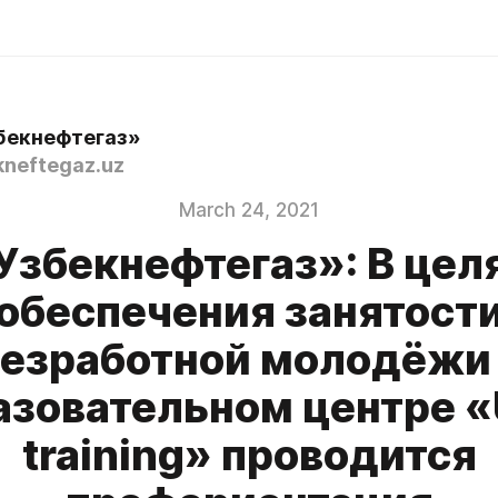
бекнефтегаз»
neftegaz.uz
March 24, 2021
Узбекнефтегаз»: В цел
обеспечения занятост
езработной молодёжи
азовательном центре 
training» проводится