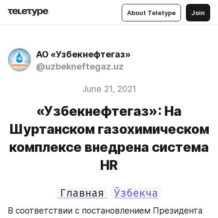
About Teletype
Join
АО «Узбекнефтегаз»
@uzbekneftegaz.uz
June 21, 2021
«Узбекнефтегаз»: На
Шуртанском газохимическом
комплексе внедрена система
HR
Главная
Ўзбекча
В соответствии с постановлением Президента 