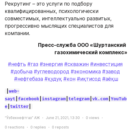
Рекрутинг – это услуги по подбору 
квалифицированных, психологически 
совместимых, интеллектуально развитых, 
прогрессивно мыслящих специалистов для 
компании.
Пресс-служба ООО «Шуртанский 
газохимический комплекс»
#нефть
#газ
#энергия
#скважин
#инвестиция
#добыча
#углеводород
#экономика
#завод
#нефтебаза
#қудуқ
#кон
#иқтисод
#аёқш
|
web-
sayt
|
facebook
|
instagram
|
telegram
|
vk.com
|
YouTub
e
|
twitter
|
“Ўзбекнефтгаз” АЖ
June 21, 2021, 13:30
0
views
0
reactions
0
replies
0
reposts