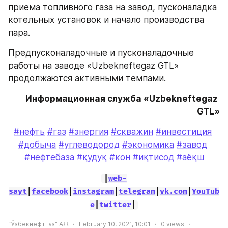
приема топливного газа на завод, пусконаладка 
котельных установок и начало производства 
пара. 
Предпусконаладочные и пусконаладочные 
работы на заводе «Uzbekneftegaz GTL» 
продолжаются активными темпами.
Информационная служба «Uzbekneftegaz 
GTL»
#нефть
#газ
#энергия
#скважин
#инвестиция
#добыча
#углеводород
#экономика
#завод
#нефтебаза
#қудуқ
#кон
#иқтисод
#аёқш
|
web-
sayt
|
facebook
|
instagram
|
telegram
|
vk.com
|
YouTub
e
|
twitter
|
“Ўзбекнефтгаз” АЖ
February 10, 2021, 10:01
0
views