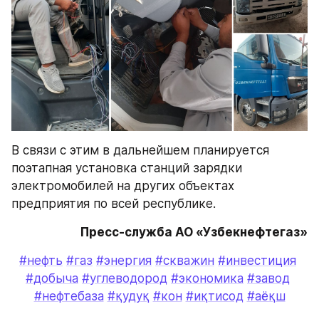
В связи с этим в дальнейшем планируется 
поэтапная установка станций зарядки 
электромобилей на других объектах 
предприятия по всей республике.
Пресс-служба АО «Узбекнефтегаз»
#нефть
#газ
#энергия
#скважин
#инвестиция
#добыча
#углеводород
#экономика
#завод
#нефтебаза
#қудуқ
#кон
#иқтисод
#аёқш