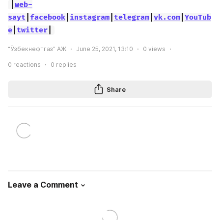
|
web-
sayt
|
facebook
|
instagram
|
telegram
|
vk.com
|
YouTub
e
|
twitter
|
“Ўзбекнефтгаз” АЖ
June 25, 2021, 13:10
0
views
0
reactions
0
replies
Share
Leave a Comment