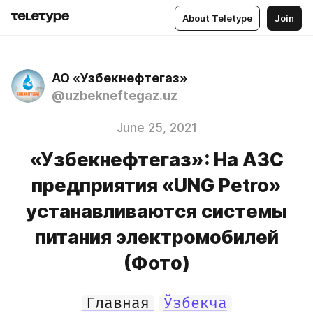
About Teletype
Join
АО «Узбекнефтегаз»
@uzbekneftegaz.uz
June 25, 2021
«Узбекнефтегаз»: На АЗС
предприятия «UNG Petro»
устанавливаются системы
питания электромобилей
(Фото)
Главная
Ўзбекча