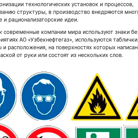
рнизации технологических установок и процессов, 
анию структуры, в производство внедряются многи
 и рационализаторские идеи.
ак современные компании мира используют знаки без
иятиях АО «Узбекнефтегаз», используются таблички
 и расположения, на поверхностях которых написаны
ской от руки или состоят из нескольких слов. 