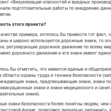
оект «Визуализация опасностей и вредных производ
ачали подготовительные работы по внедрению данно
ятии.
ность этого проекта?
качестве примера, хотелось бы привести тот факт, чт
аны и широко используются дорожные знаки, то ос
и, регулирующие дорожное движение по всему миру
авил дорожного движения и эти знаки имеют едину
лось бы отметить, что имеются единые и общеприня
в области охраны труда и техники безопасности (з
реждающие знаки, предписывающие знаки, знаки по
 эвакуационные знаки и знаки медицинского и санит
азательные знаки). 
ные знаки безопасности более понятны людям, чем н
текстовой форме, позволяют визуально запомнить, в