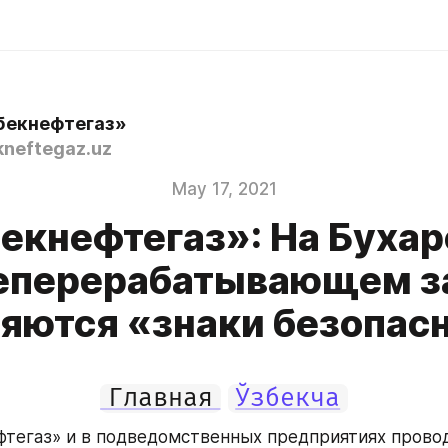
бекнефтегаз»
neftegaz.uz
May 17, 2021
екнефтегаз»: На Буха
еперерабатывающем з
яются «знаки безопас
Главная
Ўзбекча
фтегаз» и в подведомственных предприятиях провод