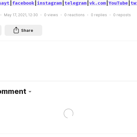
sayt
|
facebook
|
instagram
|
telegram
|
vk.com
|
YouTube
|
tw
May 17, 2021, 12:30
0
views
0
reactions
0
replies
0
reposts
Share
Comment