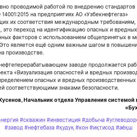
ивно проводимой работой по внедрению стандартов I
O 14001:2015 на предприятиях АО «Узбекнефтегаз» 
их их соответствия международным требованиям, о
, это переход на идентификацию опасных и вредных 
ных факторов с использованием общепринятых в ми
 Это является ещё одним важным шагом в повышени
на производстве.
нефтеперерабатывающем заводе продолжается рабо
екта «Визуализация опасностей и вредных произво
пределением опасных и вредных производственных ф
ей соответствующими знаками безопасности.
Хусенов, Начальник отдела Управления системой 
«Бу
энергия
#скважин
#инвестиция
#добыча
#углеводор
#завод
#нефтебаза
#қудуқ
#кон
#иқтисод
#аёқш