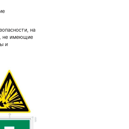
е 
опасности, на 
, не имеющие 
 и 