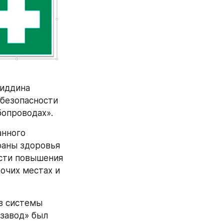
иддина 
безопасности 
бопроводах».
нного 
аны здоровья 
сти повышения 
очих местах и 
в системы 
авод» был 