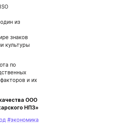
SO 
дин из 
ре знаков 
и культуры 
та по 
дственных 
акторов и их 
качества ООО 
харского НПЗ»
од
#экономика