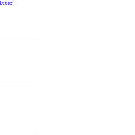
itter
|