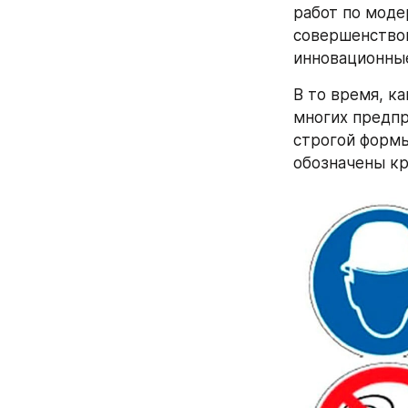
работ по моде
совершенствов
инновационные
В то время, к
многих предпр
строгой формы
обозначены кра