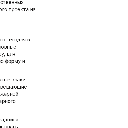
ственных 
го проекта на 
о сегодня в 
новные 
, для 
ю форму и 
тые знаки 
апрещающие 
жарной 
арного 
адписи, 
ызвать 