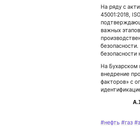
На ряду с акт
45001:2018, IS
подтверждающ
важных этапов
производствен
безопасности.
безопасности 
На Бухарском 
внедрение про
факторов» с о
идентификаци
А.
#нефть
#газ
#