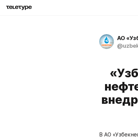
АО «Уз
@uzbek
«Узб
нефт
внедр
В АО «Узбекне