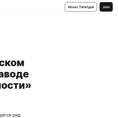
About Teletype
Join
рском
аводе
ности»
ится ряд 