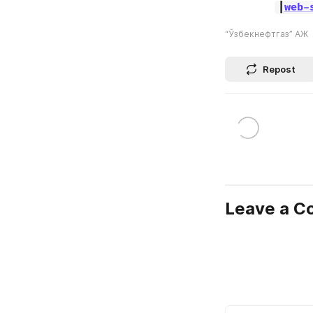
|
web-
“Ўзбекнефтгаз” АЖ
Repost
Leave a 