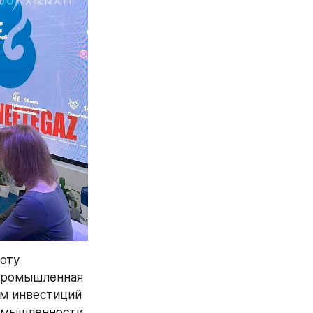
ту 
промышленная 
м инвестиций 
омышленности 