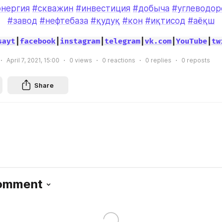
энергия
#скважин
#инвестиция
#добыча
#углеводор
#завод
#нефтебаза
#қудуқ
#кон
#иқтисод
#аёқш
sayt
|
facebook
|
instagram
|
telegram
|
vk.com
|
YouTube
|
tw
April 7, 2021, 15:00
0
views
0
reactions
0
replies
0
reposts
Share
Comment