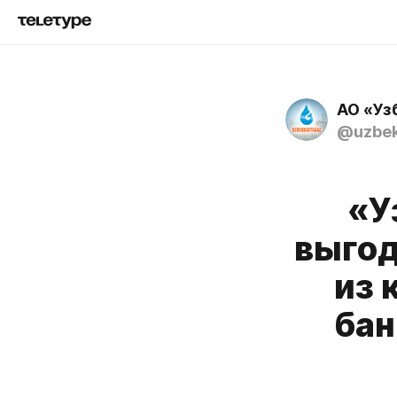
АО «Уз
@uzbek
«У
выгод
из 
бан