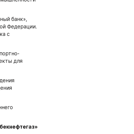
ый банк», 
й Федерации.  
а с 
портно-
кты для 
дения 
ения 
него 
збекнефтегаз»