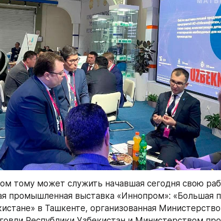
м тому может служить начавшая сегодня свою рабо
я промышленная выставка «Иннопром»: «Большая 
кистане» в Ташкенте, организованная Министерство
говли Республики Узбекистан и Министерством пр