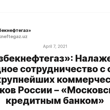
бекнефтегаз»
neftegaz.uz
April 7, 2021
збекнефтегаз»: Налаж
ное сотрудничество с
крупнейших коммерче
ков России – «Москов
кредитным банком»