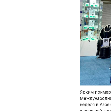
Ярким примеро
Международна
неделя в Узбе
и внешней тор