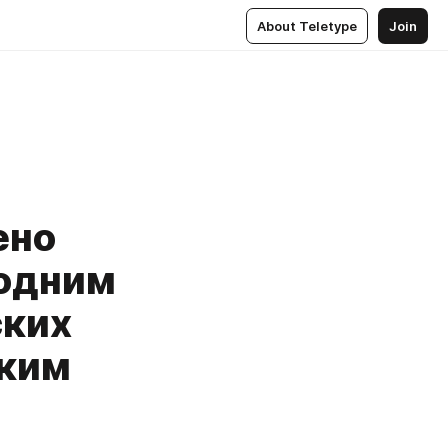
About Teletype
Join
ено
 одним
ских
ским