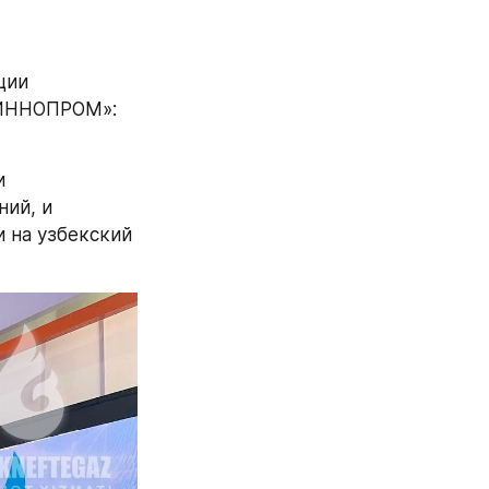
ии 
ИННОПРОМ»: 
 
ий, и 
на узбекский 