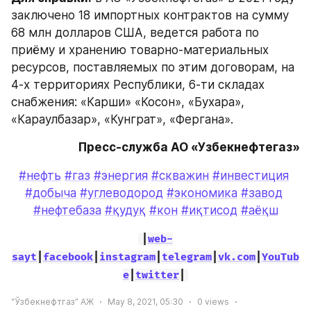
заключено 18 импортных контрактов на сумму 
68 млн долларов США, ведется работа по 
приёму и хранению товарно-материальных 
ресурсов, поставляемых по этим договорам, на 
4-х территориях Республики, 6-ти складах 
снабжения: «Карши» «Косон», «Бухара», 
«Караулбазар», «Кунграт», «Фергана».
Пресс-служба АО «Узбекнефтегаз»
#нефть
#газ
#энергия
#скважин
#инвестиция
#добыча
#углеводород
#экономика
#завод
#нефтебаза
#қудуқ
#кон
#иқтисод
#аёқш
|
web-
sayt
|
facebook
|
instagram
|
telegram
|
vk.com
|
YouTub
e
|
twitter
|
“Ўзбекнефтгаз” АЖ
May 8, 2021, 05:30
0
views