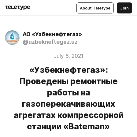
About Teletype
Join
АО «Узбекнефтегаз»
@uzbekneftegaz.uz
July 6, 2021
«Узбекнефтегаз»:
Проведены ремонтные
работы на
газоперекачивающих
агрегатах компрессорной
станции «Bateman»