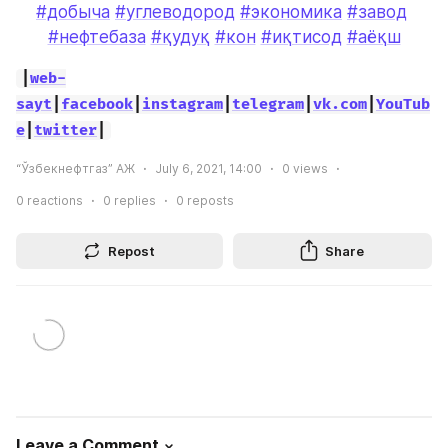
#добыча
#углеводород
#экономика
#завод
#нефтебаза
#қудуқ
#кон
#иқтисод
#аёқш
|
web-
sayt
|
facebook
|
instagram
|
telegram
|
vk.com
|
YouTub
e
|
twitter
|
“Ўзбекнефтгаз” АЖ
July 6, 2021, 14:00
0
views
0
reactions
0
replies
0
reposts
Repost
Share
Leave a Comment