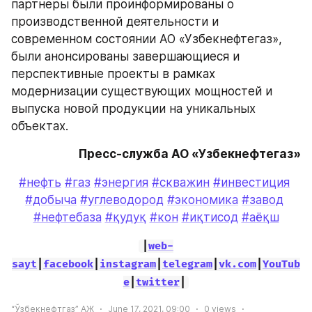
партнеры были проинформированы о 
производственной деятельности и 
современном состоянии АО «Узбекнефтегаз», 
были анонсированы завершающиеся и 
перспективные проекты в рамках 
модернизации существующих мощностей и 
выпуска новой продукции на уникальных 
объектах.
Пресс-служба АО «Узбекнефтегаз»
#нефть
#газ
#энергия
#скважин
#инвестиция
#добыча
#углеводород
#экономика
#завод
#нефтебаза
#қудуқ
#кон
#иқтисод
#аёқш
|
web-
sayt
|
facebook
|
instagram
|
telegram
|
vk.com
|
YouTub
e
|
twitter
|
“Ўзбекнефтгаз” АЖ
June 17, 2021, 09:00
0
views