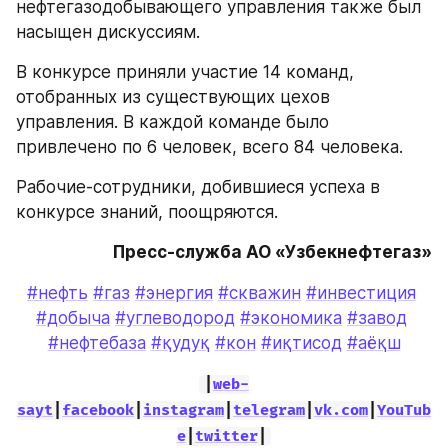
нефтегазодобывающего управления также был 
насыщен дискуссиям.
В конкурсе приняли участие 14 команд, 
отобранных из существующих цехов 
управления. В каждой команде было 
привлечено по 6 человек, всего 84 человека.
Рабочие-сотрудники, добившиеся успеха в 
конкурсе знаний, поощряются.
Пресс-служба АО «Узбекнефтегаз»
#нефть
#газ
#энергия
#скважин
#инвестиция
#добыча
#углеводород
#экономика
#завод
#нефтебаза
#қудуқ
#кон
#иқтисод
#аёқш
|
web-
sayt
|
facebook
|
instagram
|
telegram
|
vk.com
|
YouTub
e
|
twitter
|