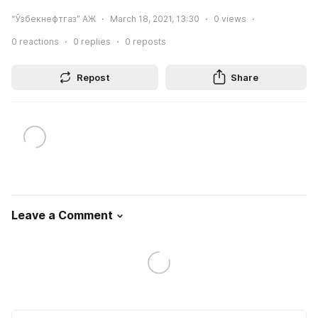
“Ўзбекнефтгаз” АЖ
March 18, 2021, 13:30
0
views
0
reactions
0
replies
0
reposts
Repost
Share
Leave a Comment