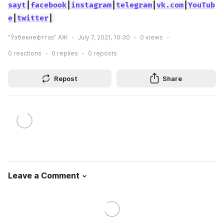
sayt
|
facebook
|
instagram
|
telegram
|
vk.com
|
YouTub
e
|
twitter
|
“Ўзбекнефтгаз” АЖ
July 7, 2021, 10:30
0
views
0
reactions
0
replies
0
reposts
Repost
Share
Leave a Comment