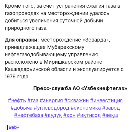
Кроме того, за счет устранения сжатия газа в 
газопроводах на месторождении удалось 
добиться увеличения суточной добычи 
природного газа.
Для справки:
 месторождение «Зеварда», 
принадлежащее Мубарекскому 
нефтегазодобывающему управлению 
расположено в Миришкарском районе 
Кашкадарьинской области и эксплуатируется с 
1979 года. 
Пресс-служба АО «Узбекнефтегаз»
#нефть
#газ
#энергия
#скважин
#инвестиция
#добыча
#углеводород
#экономика
#завод
#нефтебаза
#қудуқ
#кон
#иқтисод
#аёқш
|
web-