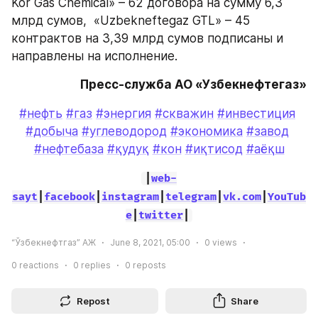
Kor Gas Chemical» – 62 договора на сумму 6,3 
млрд сумов,  «Uzbekneftegaz GTL» – 45 
контрактов на 3,39 млрд сумов подписаны и 
направлены на исполнение.
Пресс-служба АО «Узбекнефтегаз»
#нефть
#газ
#энергия
#скважин
#инвестиция
#добыча
#углеводород
#экономика
#завод
#нефтебаза
#қудуқ
#кон
#иқтисод
#аёқш
|
web-
sayt
|
facebook
|
instagram
|
telegram
|
vk.com
|
YouTub
e
|
twitter
|
“Ўзбекнефтгаз” АЖ
June 8, 2021, 05:00
0
views
0
reactions
0
replies
0
reposts
Repost
Share