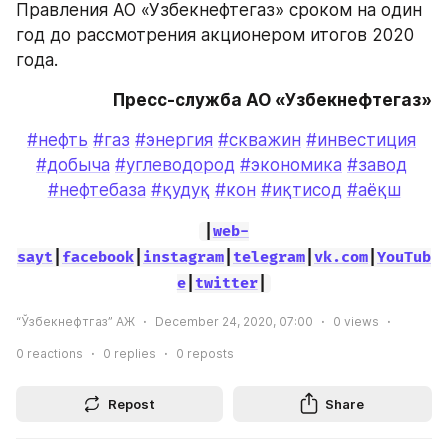
Правления АО «Узбекнефтегаз» сроком на один 
год до рассмотрения акционером итогов 2020 
года.
Пресс-служба АО «Узбекнефтегаз»
#нефть
#газ
#энергия
#скважин
#инвестиция
#добыча
#углеводород
#экономика
#завод
#нефтебаза
#қудуқ
#кон
#иқтисод
#аёқш
|
web-
sayt
|
facebook
|
instagram
|
telegram
|
vk.com
|
YouTub
e
|
twitter
|
“Ўзбекнефтгаз” АЖ
December 24, 2020, 07:00
0
views
0
reactions
0
replies
0
reposts
Repost
Share