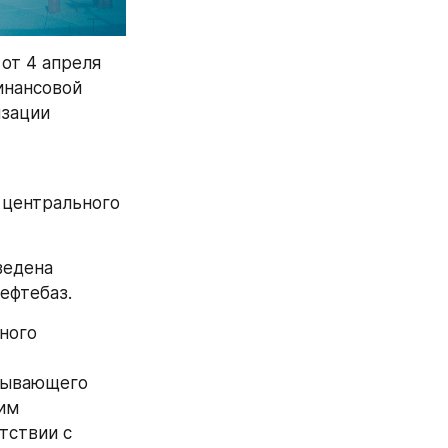
т 4 апреля 
нансовой 
зации 
центрального 
едена 
ефтебаз.
ого 
тывающего 
им 
ствии с 