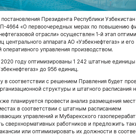
 постановления Президента Республики Узбекистан о
П-4664 «О первоочередных мерах по повышению фи
нефтегазовой отрасли» осуществлен 1-й этап оптими
ц центрального аппарата АО «Узбекнефтегаз» и его 
 оперативного управления производством.
в 2020 году оптимизированы 1 242 штатные единицы 
Узбекнефтегаз» до 956 единиц.
у в соответствии с решением Правления будет пров
рганизационной структуры и штатного расписания н
акже планируется провести анализ размещения местн
местах в соответствии с штатным расписанием 
ывающих управлений и Мубарекского газоперераба
ть сверхнормативных работников и предложить так
акансии или оптимизировать их должности в соответ