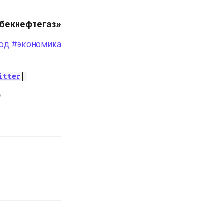
збекнефтегаз»
од
#экономика
itter
|
s