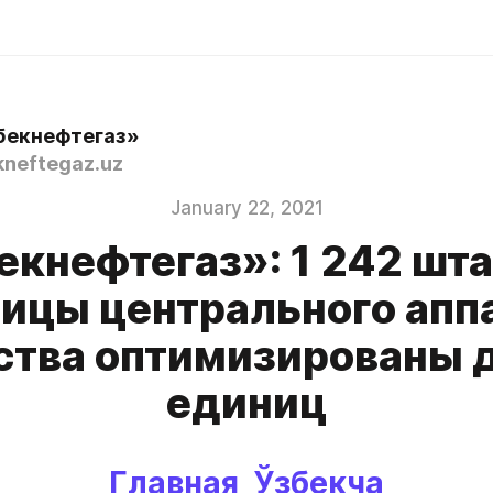
бекнефтегаз»
neftegaz.uz
January 22, 2021
екнефтегаз»: 1 242 шт
ицы центрального апп
тва оптимизированы 
единиц
Главная 
Ўзбекча