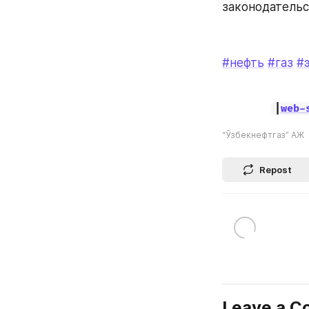
законодательс
#нефть
#газ
#
|
web-
“Ўзбекнефтгаз” АЖ
Repost
Leave a 