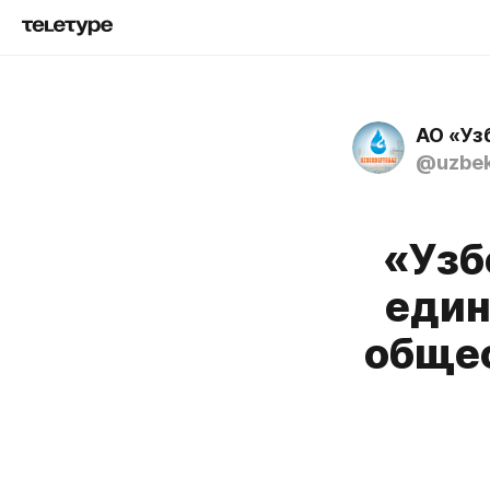
АО «Уз
@uzbek
«Узб
един
общес