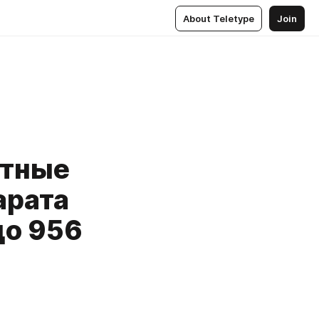
About Teletype
Join
атные
арата
до 956