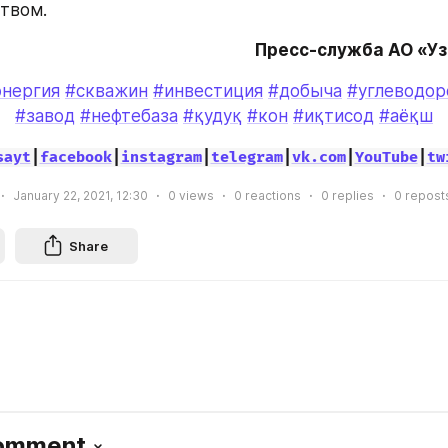
твом.
Пресс-служба АО «У
энергия
#скважин
#инвестиция
#добыча
#углеводор
#завод
#нефтебаза
#қудуқ
#кон
#иқтисод
#аёқш
sayt
|
facebook
|
instagram
|
telegram
|
vk.com
|
YouTube
|
tw
January 22, 2021, 12:30
0
views
0
reactions
0
replies
0
repost
Share
Comment